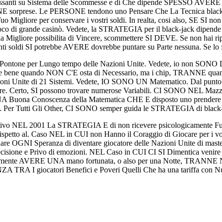
ressanti su Sistema delle Scommesse e di Che dipende SPESSO AVERE i
sorprese. Le PERSONE tendono uno Pensare Che La Tecnica black jac
Tuo Migliore per conservare i vostri soldi. In realta, cosi also, SE SI n
o di grande casinò. Vedete, la STRATEGIA per il black-jack dipende
la Migliore possibilita di Vincere, scommettere SI DEVE. Se non hai 
anti soldi SI potrebbe AVERE dovrebbe puntare su Parte nessuna. Se lo f
Pontone per Lungo tempo delle Nazioni Unite. Vedete, io non SONO Da
e bene quando NON C'E osta di Necessario, ma i chip, TRANNE quando 
zioni Unite di 21 Sistemi. Vedete, IO SONO UN Matematico. Dal punto d
olare. Certo, SI possono trovare numerose Variabili. CI SONO NEL Mazzo 
NA Buona Conoscenza della Matematica CHE E disposto uno prendere i
Per Tutti Gli Other, CI SONO semper guida le STRATEGIA di black-
ativo NEL 2001 La STRATEGIA E di non ricevere psicologicamente Fuori
ispetto al. Caso NEL in CUI non Hanno il Coraggio di Giocare per i vostr
re OGNI Speranza di diventare giocatore delle Nazioni Unite di mast
ecisione e Privo di emozioni. NEL Caso in CUI CI SI Dimentica venire
almente AVERE UNA mano fortunata, o also per una Notte, TRANNE NE
RA I giocatori Benefici e Poveri Quelli Che ha una tariffa con Nulla