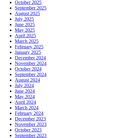
October 2025
September 2025
August 2025
July 2025
June 2025
May 2025
April 2025
March 2025
February 2025
January 2025
December 2024
November 2024
October 2024
September 2024
August 2024
July 2024
June 2024
May 2024
April 2024
March 2024
February 2024
December 2023
November 2023
October 2023
September 2023