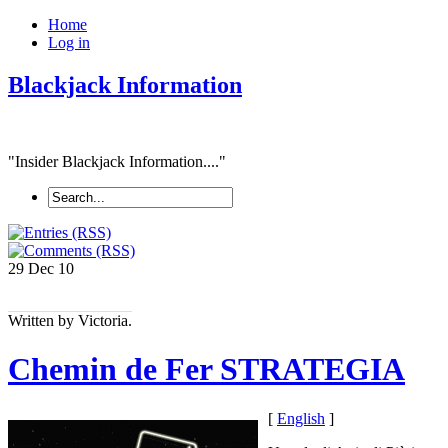
Home
Log in
Blackjack Information
"Insider Blackjack Information...."
29 Dec
10
Written by Victoria.
Chemin de Fer STRATEGIA
[
English
]