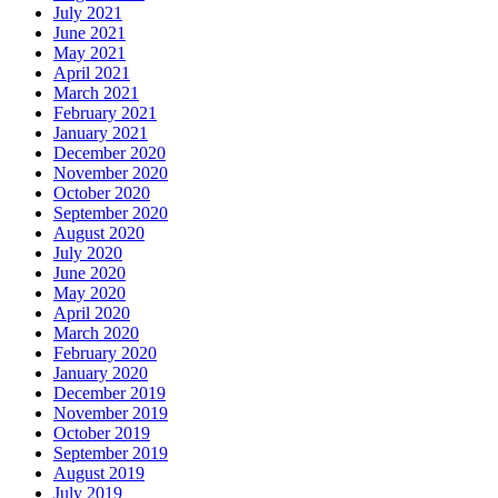
July 2021
June 2021
May 2021
April 2021
March 2021
February 2021
January 2021
December 2020
November 2020
October 2020
September 2020
August 2020
July 2020
June 2020
May 2020
April 2020
March 2020
February 2020
January 2020
December 2019
November 2019
October 2019
September 2019
August 2019
July 2019