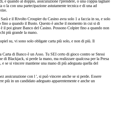
i, e quando al doppio, assicurazione l'prendere, o una coppia tagliare
ita o la con una partecipazione astutamente tecnica e di una ad
rire.
Sarà e il Rivolto Croupier du Casino avra solo 1 a faccia in su, e solo
o fino a quando il Busto. Questo è anche il momento in cui si di
 è il poi girare Banco del Casino. Possono Colpire fino a quando non
 chi più grande la mano.
iel su, vi sono solo obligate carta più solo, e non di più. Il
la Carta di Banco è un Asso. Tu SEI certo di gioco contro se Stessi
ne di Blackjack, si perde la mano, ma realizzare qualcosa per la Presa
, e se si vincere mantiene una mano di più adeguata quella del
z assicurazione con l ', si può vincere anche se si perde. Essere
re più in un candidato adeguato apparentemente e anche un