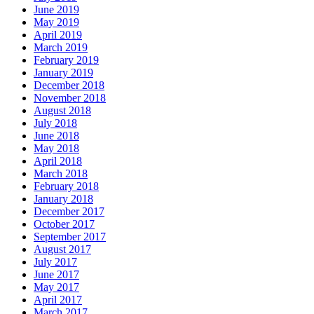
June 2019
May 2019
April 2019
March 2019
February 2019
January 2019
December 2018
November 2018
August 2018
July 2018
June 2018
May 2018
April 2018
March 2018
February 2018
January 2018
December 2017
October 2017
September 2017
August 2017
July 2017
June 2017
May 2017
April 2017
March 2017